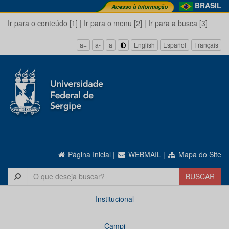
BRASIL
Ir para o conteúdo [1]
|
Ir para o menu [2]
|
Ir para a busca [3]
a+
a-
a
English
Español
Français
Página Inicial
|
WEBMAIL
|
Mapa do Site
Institucional
Campi