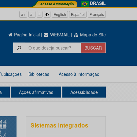
BRASIL
a+
a-
a
English
Español
Français
Página Inicial
|
WEBMAIL
|
Mapa do Site
Publicações
Bibliotecas
Acesso à informação
a
Ações afirmativas
Acessibilidade
Sistemas integrados