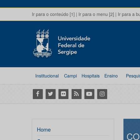
Ir para o conteúdo [1]
|
Ir para o menu [2]
|
Ir para a b
Institucional
Campi
Hospitais
Ensino
Pesqui
Facebook
Twitter
Flickr
RSS
Youtube
Instagram
Home
CO