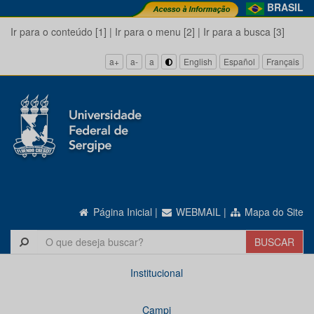
BRASIL
Ir para o conteúdo [1]
|
Ir para o menu [2]
|
Ir para a busca [3]
a+
a-
a
English
Español
Français
Página Inicial
|
WEBMAIL
|
Mapa do Site
Institucional
Campi