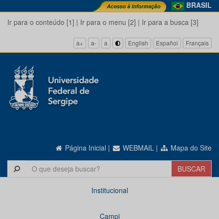
BRASIL
Ir para o conteúdo [1]
|
Ir para o menu [2]
|
Ir para a busca [3]
a+
a-
a
English
Español
Français
Página Inicial
|
WEBMAIL
|
Mapa do Site
Institucional
Campi