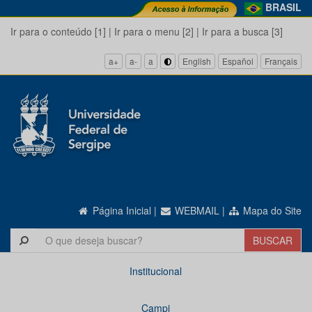
BRASIL
Ir para o conteúdo [1]
|
Ir para o menu [2]
|
Ir para a busca [3]
a+
a-
a
English
Español
Français
Página Inicial
|
WEBMAIL
|
Mapa do Site
Institucional
Campi