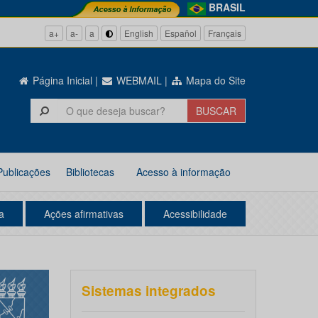
BRASIL
a+
a-
a
English
Español
Français
Página Inicial
|
WEBMAIL
|
Mapa do Site
Publicações
Bibliotecas
Acesso à informação
a
Ações afirmativas
Acessibilidade
Sistemas integrados