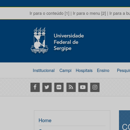
Ir para o conteúdo [1]
|
Ir para o menu [2]
|
Ir para a b
Institucional
Campi
Hospitais
Ensino
Pesqui
Facebook
Twitter
Flickr
RSS
Youtube
Instagram
Home
C